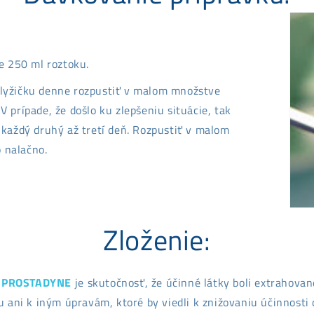
e 250 ml roztoku.
lyžičku denne rozpustiť v malom množstve
 V prípade, že došlo ku zlepšeniu situácie, tak
každý druhý až tretí deň. Rozpustiť v malom
o nalačno.
Zloženie:
u
PROSTADYNE
je skutočnosť, že účinné látky boli extrahovan
 ani k iným úpravám, ktoré by viedli k znižovaniu účinnosti d