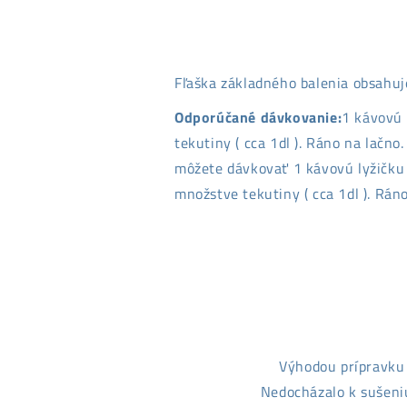
Fľaška základného balenia obsahuj
Odporúčané dávkovanie:
1 kávovú 
tekutiny ( cca 1dl ). Ráno na lačno.
môžete dávkovať 1 kávovú lyžičku 
množstve tekutiny ( cca 1dl ). Rán
Výhodou prípravk
Nedocházalo k sušeniu