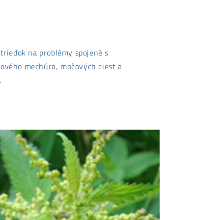
ostriedok na problémy spojené s
čového mechúra, močových ciest a
.