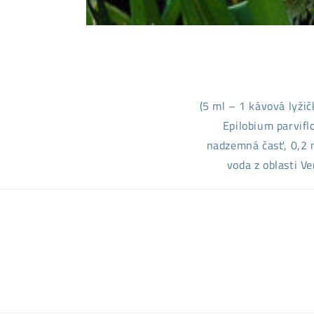
(5 ml – 1 kávová lyžič
Epilobium parvifl
nadzemná časť, 0,2 m
voda z oblasti V