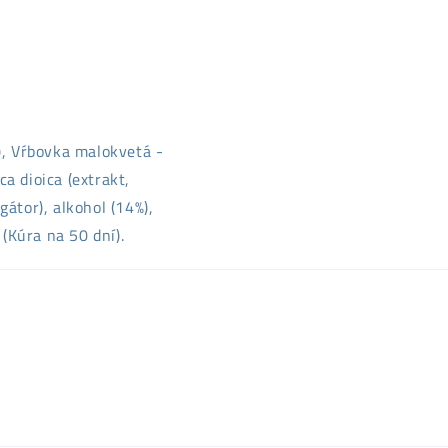
l), Vŕbovka malokvetá -
a dioica (extrakt,
átor), alkohol (14%),
(Kúra na 50 dní).