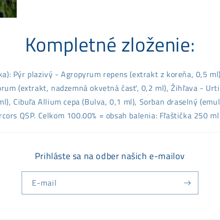
Kompletné zloženie:
ka): Pýr plazivý - Agropyrum repens (extrakt z koreňa, 0,5 m
orum (extrakt, nadzemná okvetná časť, 0,2 ml), Žihľava - Urtic
l), Cibuľa Allium cepa (Bulva, 0,1 ml), Sorban draselný (emulg
ercors QSP. Celkom 100.00% = obsah balenia: Fľaštička 250 ml 
Prihláste sa na odber našich e-mailov
E-mail