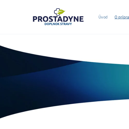
Prejsť
na
obsah
Úvod
O prípr