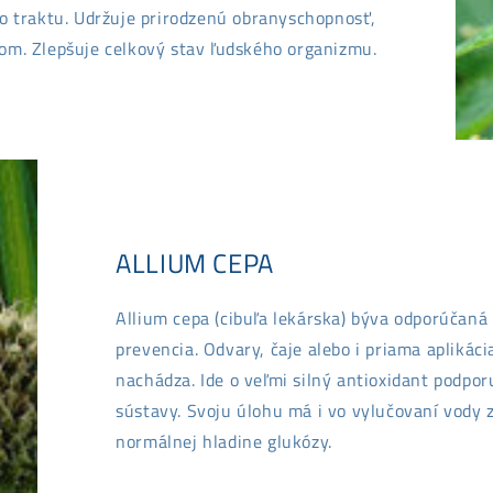
ho traktu. Udržuje prirodzenú obranyschopnosť,
tom. Zlepšuje celkový stav ľudského organizmu.
ALLIUM CEPA
Allium cepa (cibuľa lekárska) býva odporúčaná
prevencia. Odvary, čaje alebo i priama aplikáci
nachádza. Ide o veľmi silný antioxidant podpo
sústavy. Svoju úlohu má i vo vylučovaní vody
normálnej hladine glukózy.