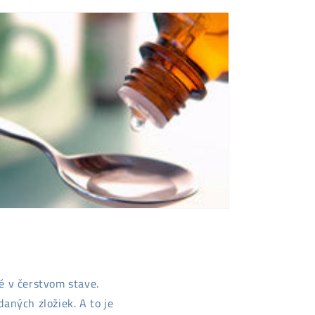
ť
é v čerstvom stave.
aných zložiek. A to je